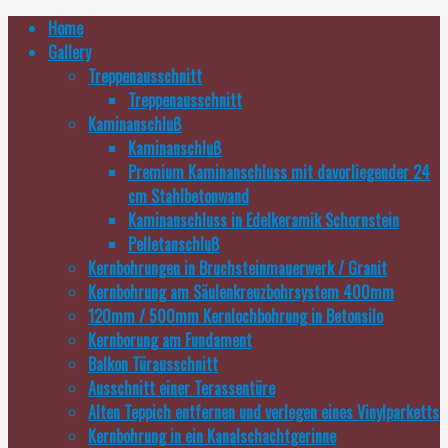
Home
Gallery
Treppenausschnitt
Treppenausschnitt
Kaminanschluß
Kaminanschluß
Premium Kaminanschluss mit davorliegender 24
cm Stahlbetonwand
Kaminanschluss in Edelkeramik Schornstein
Pelletanschluß
Kernbohrungen in Bruchsteinmauerwerk / Granit
Kernbohrung am Säulenkreuzbohrsystem 400mm
120mm / 500mm Kernlochbohrung in Betonsilo
Kernborung am Fundament
Balkon Türausschnitt
Ausschnitt einer Terassentüre
Alten Teppich entfernen und verlegen eines Vinylparketts
Kernbohrung in ein Kanalschachtgerinne